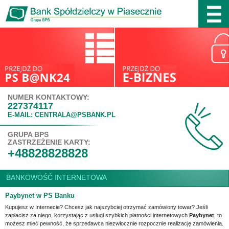
NUMER KONTAKTOWY:
227374117
E-MAIL: CENTRALA@PSBANK.PL
GRUPA BPS
ZASTRZEŻENIE KARTY:
+48828828828
BANKOWOŚĆ INTERNETOWA
Paybynet w PS Banku
Kupujesz w Internecie? Chcesz jak najszybciej otrzymać zamówiony towar?
Jeśli
zapłacisz za niego, korzystając z usługi szybkich płatności internetowych
Paybynet
, to
możesz mieć pewność, że sprzedawca niezwłocznie rozpocznie realizację zamówienia.