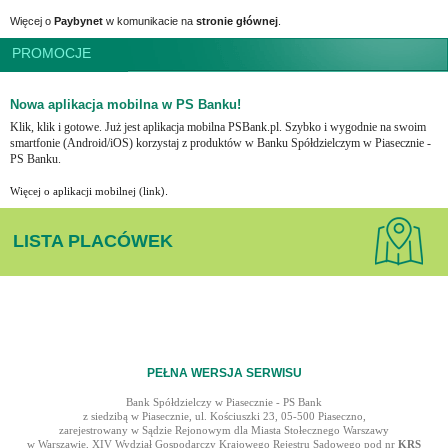
Więcej o
Paybynet
w komunikacie na
stronie głównej
.
PROMOCJE
Nowa aplikacja mobilna w PS Banku!
Klik, klik i gotowe. Już jest aplikacja mobilna PSBank.pl. Szybko i wygodnie na swoim
smartfonie (Android/iOS) korzystaj z produktów w Banku Spółdzielczym w Piasecznie -
PS Banku.
Więcej o aplikacji mobilnej (
link
).
LISTA PLACÓWEK
PEŁNA WERSJA SERWISU
Bank Spółdzielczy w Piasecznie - PS Bank
z siedzibą w Piasecznie, ul. Kościuszki 23, 05-500 Piaseczno,
zarejestrowany w Sądzie Rejonowym dla Miasta Stołecznego Warszawy
w Warszawie, XIV Wydział Gospodarczy Krajowego Rejestru Sądowego pod nr
KRS